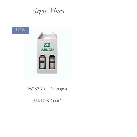
Virgo Wines
NEW
FAVORIT Колекција
Price
MKD 980.00
About
Our Wines