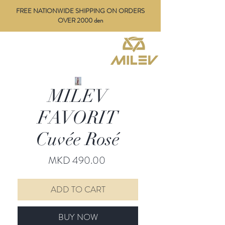
FREE NATIONWIDE SHIPPING ON ORDERS
OVER 2000 den
MILEV
FAVORIT
Cuvée Rosé
Price
MKD 490.00
ADD TO CART
BUY NOW