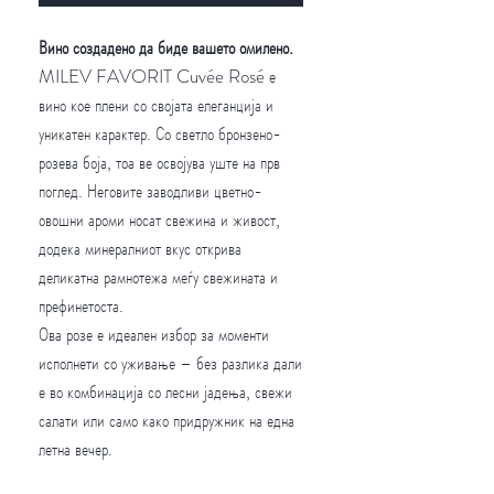
Вино создадено да биде вашето омилено.
MILEV FAVORIT Cuvée Rosé е
вино кое плени со својата елеганција и
уникатен карактер. Со светло бронзено-
розева боја, тоа ве освојува уште на прв
поглед. Неговите заводливи цветно-
овошни ароми носат свежина и живост,
додека минералниот вкус открива
деликатна рамнотежа меѓу свежината и
префинетоста.
Ова розе е идеален избор за моменти
исполнети со уживање – без разлика дали
е во комбинација со лесни јадења, свежи
салати или само како придружник на една
летна вечер.