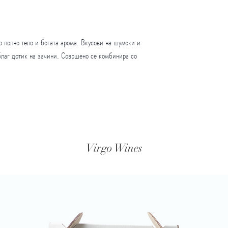
о полно тело и богата арома. Вкусови на шумски и
 благ дотик на зачини. Совршено се комбинира со
Virgo Wines