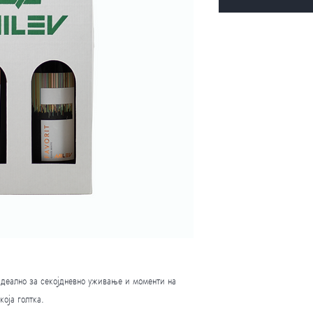
идеално за секојдневно уживање и моменти на
која голтка.