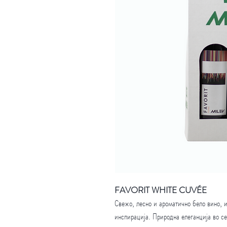
FAVORIT WHITE CUVÉE
Свежо, лесно и ароматично бело вино, 
инспирација. Природна елеганција во се