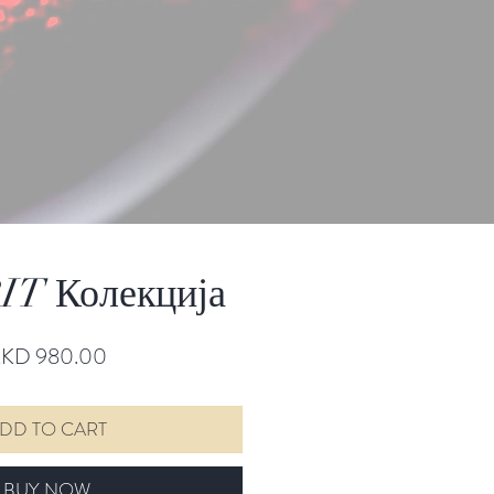
T Колекција
Price
KD 980.00
DD TO CART
BUY NOW