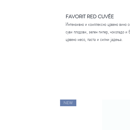
FAVORIT RED CUVÉE
Интензивно и комплексно црвено вино с
суви плодови, зелен пипер, чоколадо и
црвено месо, паста и силни јадења.
NEW