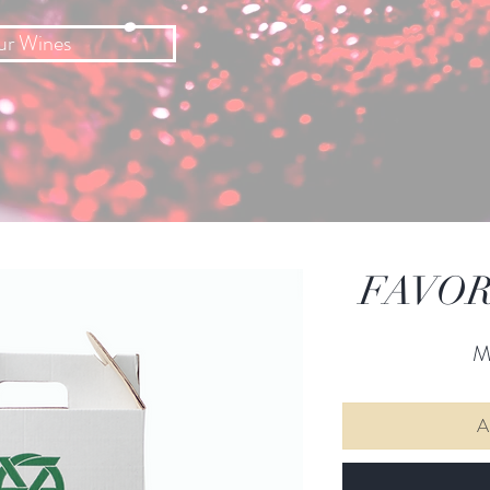
ur Wines
FAVORI
M
A