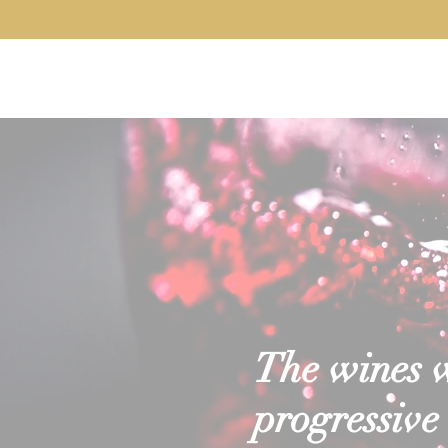
Home
About
Our Wines
Servi
The wines we
progressive