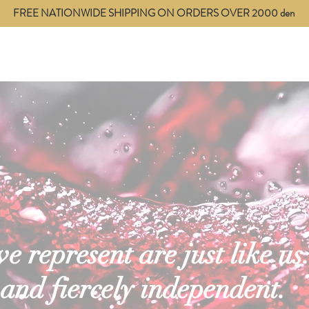
FREE NATIONWIDE SHIPPING ON ORDERS OVER 2000 den
ces
Blog
Contact
 represent are just like us.
 and fiercely independent.