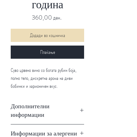
година
Price
360,00 ден.
Додади во кошничка
Плаќање
Суво црвено вино со богата рубин боја,
полно тело, дискретна арома на диви
бобинки и хармоничен вкус.
Дополнителни
информации
Година
2025 година
Информации за алергени